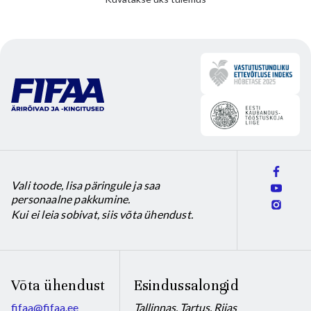
product
page
Vali toode, lisa päringule ja saa
personaalne pakkumine.
Kui ei leia sobivat, siis võta ühendust.
Võta ühendust
Esindussalongid
fifaa@fifaa.ee
Tallinnas, Tartus, Riias