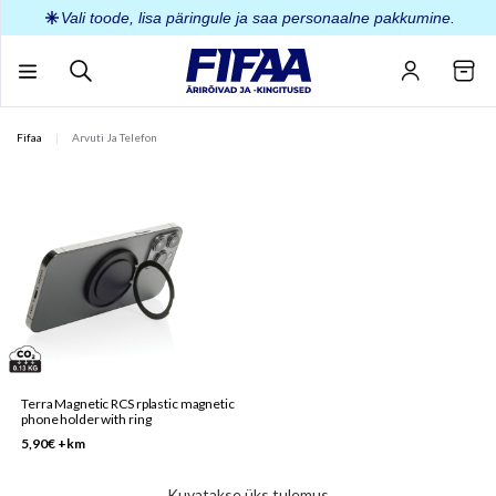
Skip
Vali toode, lisa päringule ja saa personaalne pakkumine.
to
content
Fifaa
|
Arvuti Ja Telefon
This
product
has
multiple
variants.
The
options
may
be
Terra Magnetic RCS rplastic magnetic
phone holder with ring
chosen
5,90
€
+km
on
the
Kuvatakse üks tulemus