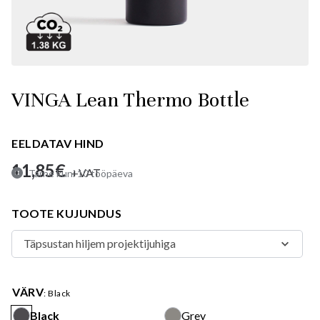
VINGA Lean Thermo Bottle
EELDATAV HIND
11,85
€
+VAT
Tarne kuni 10 tööpäeva
TOOTE KUJUNDUS
VÄRV
: Black
Black
Grey