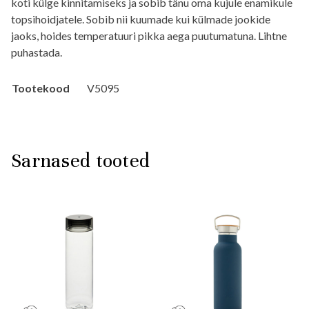
koti külge kinnitamiseks ja sobib tänu oma kujule enamikule
topsihoidjatele. Sobib nii kuumade kui külmade jookide
jaoks, hoides temperatuuri pikka aega puutumatuna. Lihtne
puhastada.
Tootekood
V5095
Sarnased tooted
This
This
product
product
has
has
multiple
multiple
variants.
variants.
The
The
options
options