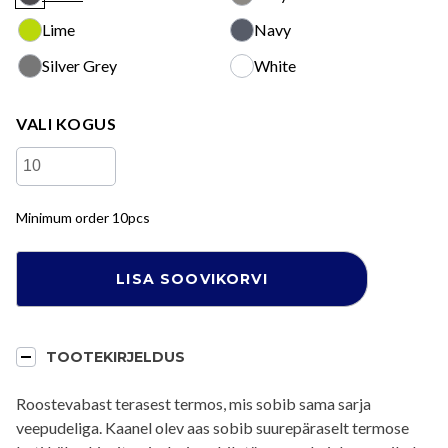
Black
Grey
Lime
Navy
Lime
Navy
Silver Grey
White
Silver Grey
White
VALI KOGUS
VINGA
Lean
Thermo
Minimum order 10pcs
Bottle
quantity
LISA SOOVIKORVI
TOOTEKIRJELDUS
Roostevabast terasest termos, mis sobib sama sarja
veepudeliga. Kaanel olev aas sobib suurepäraselt termose