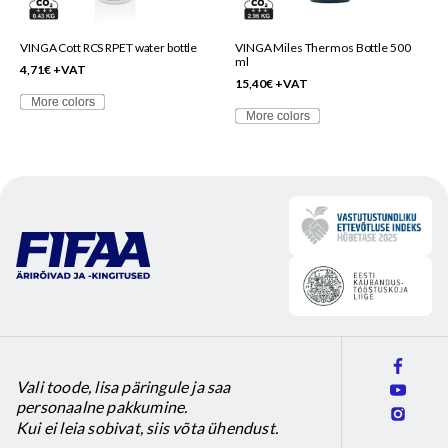
may
may
be
be
VINGA Cott RCS RPET water bottle
VINGA Miles Thermos Bottle 500
ml
chosen
chosen
4,71
€
+VAT
15,40
€
+VAT
on
on
More colors
the
the
More colors
product
product
page
page
Vali toode, lisa päringule ja saa
personaalne pakkumine.
Kui ei leia sobivat, siis võta ühendust.