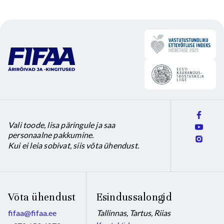
product
product
page
page
Vali toode, lisa päringule ja saa
personaalne pakkumine.
Kui ei leia sobivat, siis võta ühendust.
Võta ühendust
Esindussalongid
fifaa@fifaa.ee
Tallinnas, Tartus, Riias