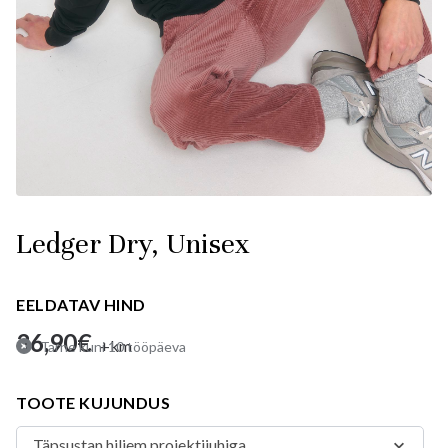
Ledger Dry, Unisex
EELDATAV HIND
36,90
€
+km
Tarne kuni 10 tööpäeva
TOOTE KUJUNDUS