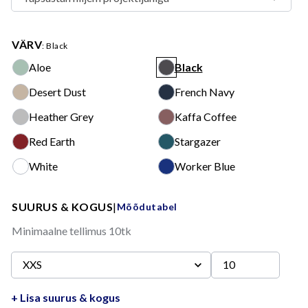
VÄRV
: Black
Aloe
Black
Aloe
Black
Desert Dust
French Navy
Desert Dust
French Navy
Heather Grey
Kaffa Coffee
Heather Grey
Kaffa Coffee
Red Earth
Stargazer
Red Earth
Stargazer
White
Worker Blue
White
Worker Blue
SUURUS & KOGUS
|
Mõõdutabel
Minimaalne tellimus 10tk
+ Lisa suurus & kogus