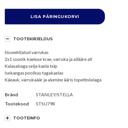
Ledger
LISA PÄRINGUKORVI
Dry,
Unisex
kogus
TOOTEKIRJELDUS
Sisseehitatud varrukas
2x1 soonik kaeluse krae, varruka ja allääre all
Kalasabaga selja kaela teip
Isekangas poolkuu tagakaelas
Käeauk, varrukaäär ja alumine ääris topeltnõelaga
Bränd
STANLEY/STELLA
Tootekood
STSU798
TOOTEINFO