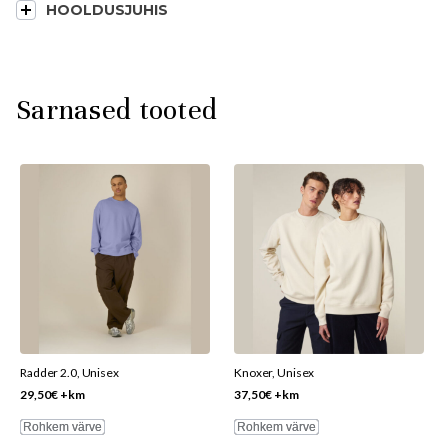
HOOLDUSJUHIS
Sarnased tooted
This
This
product
product
has
has
multiple
multiple
variants.
variants.
The
The
options
options
may
may
be
be
Radder 2.0, Unisex
Knoxer, Unisex
chosen
chosen
29,50
€
+km
37,50
€
+km
on
on
Rohkem värve
Rohkem värve
the
the