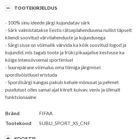
mehed
TOOTEKIRJELDUS
kogus
- 100% sinu ideede järgi kujundatav särk
- Särk valmistatakse Eestis rätseplahendusena nullist täpselt
kliendi soovitud värvilahenduste ja kujundusega
- Särgi sisse on võimalik värvida ka kõik soovitud logod ja
kujundid, mis tagab toote ja trüki pikaajalise kestvuse ka
kõige intensiivsemal sportimisel
- Suurepärane võimalus oma tiimiga järgmisel
spordivõistlusel eristuda
- Spordisärgi kangas pakub kehale mõnusat ja pehmet
puudutust olles samal ajal kiirelt kuivav, veniv ja ülimalt
funktsionaalne
Bränd
FIFAA
Tootekood
SUBLI_SPORT_XS_CNF
KOOSTIS