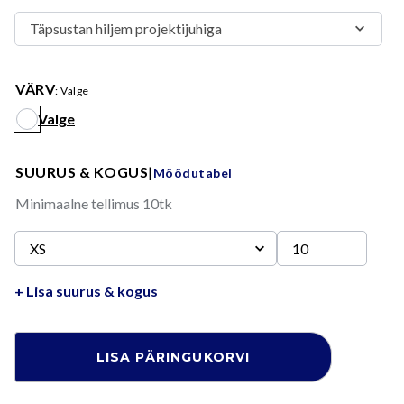
VÄRV
: Valge
Valge
Valge
SUURUS & KOGUS
|
Mõõdutabel
Minimaalne tellimus 10tk
+ Lisa suurus & kogus
Custom
LISA PÄRINGUKORVI
made
spordisärk,