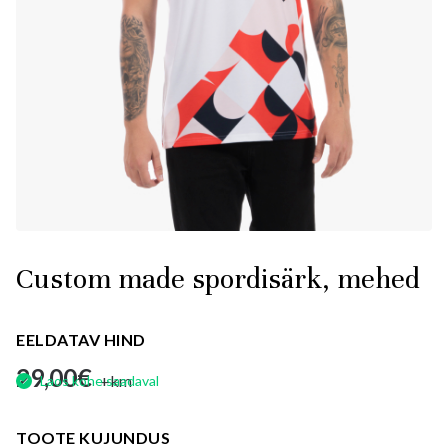
Custom made spordisärk, mehed
EELDATAV HIND
29,00
€
+km
Laos kohe saadaval
TOOTE KUJUNDUS