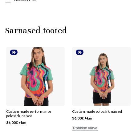
Sarnased tooted
This
This
product
product
has
has
multiple
multiple
variants.
variants.
The
The
options
options
may
may
be
be
Custom made performance
Custom made polosärk, naised
polosärk, naised
chosen
chosen
36,00
€
+km
36,00
€
+km
on
on
Rohkem värve
the
the