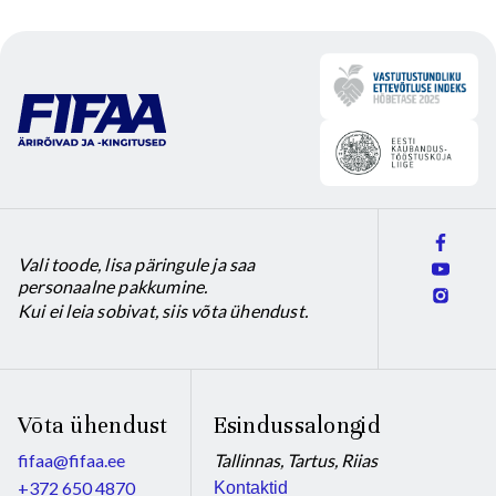
product
product
page
page
Vali toode, lisa päringule ja saa
personaalne pakkumine.
Kui ei leia sobivat, siis võta ühendust.
Võta ühendust
Esindussalongid
fifaa@fifaa.ee
Tallinnas, Tartus, Riias
+372 650 4870
Kontaktid