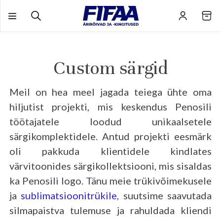
Skip
Vali toode, lisa päringule ja saa personaalne pakkumine.
to
content
Custom särgid
Meil on hea meel jagada teiega ühte oma
hiljutist projekti, mis keskendus Penosili
töötajatele loodud unikaalsetele
särgikomplektidele. Antud projekti eesmärk
oli pakkuda klientidele kindlates
värvitoonides särgikollektsiooni, mis sisaldas
ka Penosili logo. Tänu meie trükivõimekusele
ja
sublimatsioonitrükile
, suutsime saavutada
silmapaistva tulemuse ja rahuldada kliendi