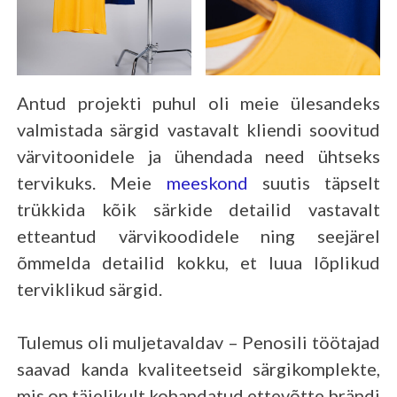
Antud projekti puhul oli meie ülesandeks
valmistada särgid vastavalt kliendi soovitud
värvitoonidele ja ühendada need ühtseks
tervikuks. Meie
meeskond
suutis täpselt
trükkida kõik särkide detailid vastavalt
etteantud värvikoodidele ning seejärel
õmmelda detailid kokku, et luua lõplikud
terviklikud särgid.
Tulemus oli muljetavaldav – Penosili töötajad
saavad kanda kvaliteetseid särgikomplekte,
mis on täielikult kohandatud ettevõtte brändi