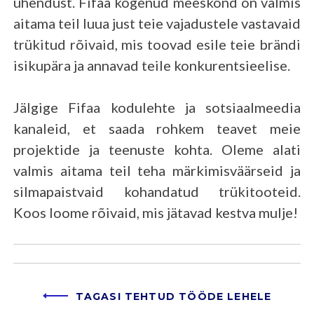
ühendust. Fifaa kogenud meeskond on valmis
aitama teil luua just teie vajadustele vastavaid
trükitud rõivaid, mis toovad esile teie brändi
isikupära ja annavad teile konkurentsieelise.
Jälgige Fifaa kodulehte ja sotsiaalmeedia
kanaleid, et saada rohkem teavet meie
projektide ja teenuste kohta. Oleme alati
valmis aitama teil teha märkimisväärseid ja
silmapaistvaid kohandatud trükitooteid.
Koos loome rõivaid, mis jätavad kestva mulje!
TAGASI TEHTUD TÖÖDE LEHELE