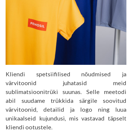
Kliendi spetsiifilised nõudmised ja
värvitoonid juhatasid meid
sublimatsioonitrüki suunas. Selle meetodi
abil suudame trükkida särgile soovitud
värvitoonid, detailid ja logo ning luua
unikaalseid kujundusi, mis vastavad täpselt
kliendi ootustele.